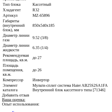
Тип блока
Кассетный
Хладагент
R32
Артикул
MZ-65896
Габариты
(внутренний
850x540x185
блок), мм
Диаметр линии
9.52 (3/8)
газа
Диаметр линии
6.35 (1/4)
жидкости
Рекомендуемая
до 27
площадь, кв.м.
Площадь
помещения,
до 26
кв.м.
Компрессор
Инвертор
Элемент
Мульти-сплит система Haier AB25S2SA1FA
каталога
Внутренний блок кассетного типа [71346]
Добавить отзыв
Ваша оценка:
Опыт использования: