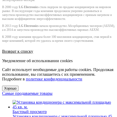
В 2000 году
LG Electronics
стала лидером по продаже кондиционеров на мировом
рынке. В последующие годы компания продолжила уверенно развиваться и
запустила производство высокоэффективных кондиционеров с прямым нагревом и
высоким коэффициентом энергоэффективности.
В 2013 году
LG Electronics
начала производство Абсорбционных чиллеров (АБХМ),
а в 2014-м запустила производство высокоэффективных паровых АБХМ.
К 2008 году компания продала более 100 миллионов кондиционеров, став первой в
мире компанией, которой это удалось за время своего существования.
Возврат к списку
Уведомление об использовании cookies
Сайт использует необходимые для работы cookies. Продолжая
использование, вы соглашаетесь с их применением.
Подробнее в
политике конфиденциальности
Хорошо
Самые продаваемые товары
Быстрый просмотр
Установка кондиционера с максимальной площадью 45