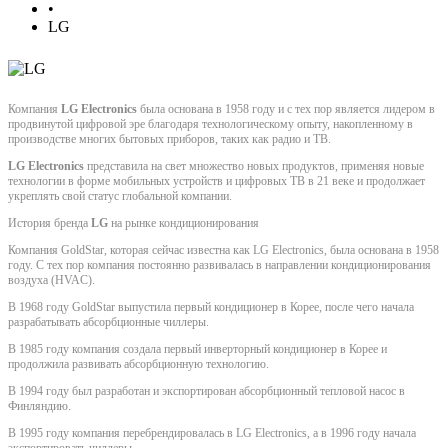
•
LG
Компания
LG Electronics
была основана в 1958 году и с тех пор является лидером в
продвинутой цифровой эре благодаря технологическому опыту, накопленному в
производстве многих бытовых приборов, таких как радио и ТВ.
LG Electronics
представила на свет множество новых продуктов, применяя новые
технологии в форме мобильных устройств и цифровых ТВ в 21 веке и продолжает
укреплять свой статус глобальной компании.
История бренда
LG
на рынке кондиционирования
Компания GoldStar, которая сейчас известна как LG Electronics, была основана в 1958
году. С тех пор компания постоянно развивалась в направлении кондиционирования
воздуха (HVAC).
В 1968 году GoldStar выпустила первый кондиционер в Корее, после чего начала
разрабатывать абсорбционные чиллеры.
В 1985 году компания создала первый инверторный кондиционер в Корее и
продолжила развивать абсорбционную технологию.
В 1994 году был разработан и экспортирован абсорбционный тепловой насос в
Финляндию.
В 1995 году компания перебрендировалась в LG Electronics, а в 1996 году начала
экспортировать чиллеры.