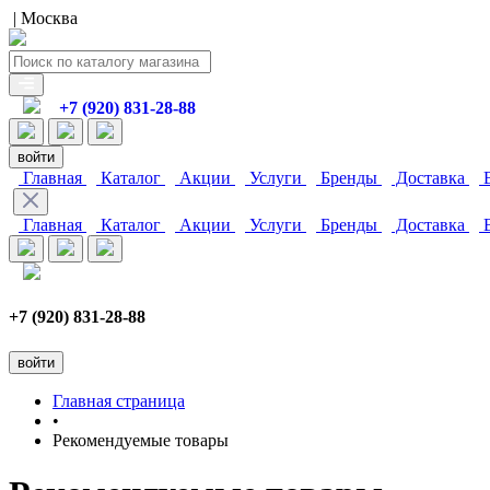
| Москва
+7 (920) 831-28-88
войти
Главная
Каталог
Акции
Услуги
Бренды
Доставка
В
Главная
Каталог
Акции
Услуги
Бренды
Доставка
В
+7 (920) 831-28-88
войти
Главная страница
•
Рекомендуемые товары