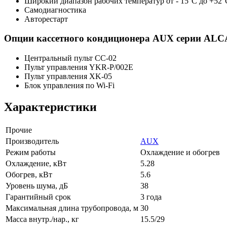
Широкий диапазон рабочих температур от - 15°С до +52°
Самодиагностика
Авторестарт
Опции кассетного кондиционера AUX серии ALCA-
Центральный пульт CC-02
Пульт управления YKR-P/002E
Пульт управления XK-05
Блок управления по Wi-Fi
Характеристики
Прочие
Производитель
AUX
Режим работы
Охлаждение и обогрев
Охлаждение, кВт
5.28
Обогрев, кВт
5.6
Уровень шума, дБ
38
Гарантийный срок
3 года
Максимальная длина трубопровода, м
30
Масса внутр./нар., кг
15.5/29