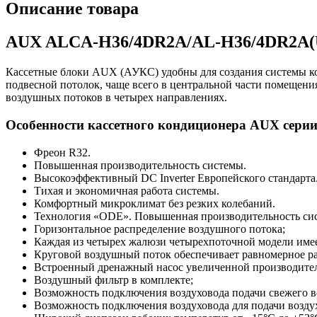
Описание товара
AUX ALCA-H36/4DR2A/AL-H36/4DR2A(U
Кассетные блоки AUX (АУКС) удобны для создания системы к
подвесной потолок, чаще всего в центральной части помещени
воздушных потоков в четырех направлениях.
Особенности кассетного кондиционера AUX серии
Фреон R32.
Повышенная производительность системы.
Высокоэффективный DC Inverter Европейского стандарта
Тихая и экономичная работа системы.
Комфортный микроклимат без резких колебаний.
Технология «ODE». Повышенная производительность сис
Горизонтальное распределение воздушного потока;
Каждая из четырех жалюзи четырехпоточной модели имее
Круговой воздушный поток обеспечивает равномерное ра
Встроенный дренажный насос увеличенной производительн
Воздушный фильтр в комплекте;
Возможность подключения воздуховода подачи свежего в
Bозможность подключения воздуховода для подачи воздух