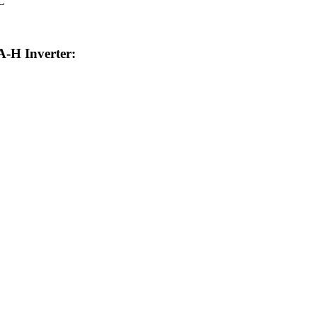
С
H Inverter: