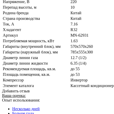
Напряжение, В
220
Перепад высоты, м
10
Родина бренда
Китай
Страна производства
Китай
Ток, А
7.16
Хладагент
R32
Артикул
MN-62931
Потребляемая мощность, кВт
1.63
Габариты (внутренний блок), мм
570x570x260
Габариты (наружный блок), мм
785x555x300
Диаметр линии газа
12.7 (1/2)
Диаметр линии жидкости
6.35 (1/4)
Рекомендуемая площадь, кв.м.
до 55
Площадь помещения, кв.м.
до 53
Компрессор
Инвертор
Элемент каталога
Кассетный кондиционе
Добавить отзыв
Ваша оценка:
Опыт использования:
Несколько дней
Больше года