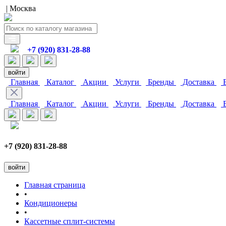
| Москва
+7 (920) 831-28-88
войти
Главная
Каталог
Акции
Услуги
Бренды
Доставка
В
Главная
Каталог
Акции
Услуги
Бренды
Доставка
В
+7 (920) 831-28-88
войти
Главная страница
•
Кондиционеры
•
Кассетные сплит-системы