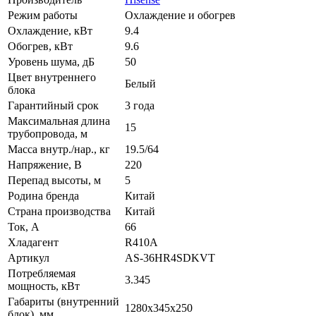
Режим работы
Охлаждение и обогрев
Охлаждение, кВт
9.4
Обогрев, кВт
9.6
Уровень шума, дБ
50
Цвет внутреннего
Белый
блока
Гарантийный срок
3 года
Максимальная длина
15
трубопровода, м
Масса внутр./нар., кг
19.5/64
Напряжение, В
220
Перепад высоты, м
5
Родина бренда
Китай
Страна производства
Китай
Ток, А
66
Хладагент
R410A
Артикул
AS-36HR4SDKVT
Потребляемая
3.345
мощность, кВт
Габариты (внутренний
1280x345x250
блок), мм