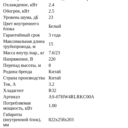
Охлаждение, кВт
2.4
Обогрев, кВт
2.5
Уровень шума, дБ
23
Цвет внутреннего
Белый
блока
Гарантийный срок
3 года
Максимальная длина
15
трубопровода, м
Масса внутр./нар., кг
7.6/23
Напряжение, В
220
Перепад высоты, м
8
Родина бренда
Китай
Страна производства
Китай
Ток, А
3.2
Хладагент
R32
Артикул
AS-07HW4RLRKC00A
Потребляемая
1.00
мощность, кВт
Габариты
(внутренний блок),
822x258x203
мм